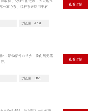
膜材质取得了突破性的进展，大大地延
查看详情
部分离心泵、螺杆泵来应用于石
浏览量：
4731
泵相比，活动部件非常少。换向阀无需
查看详情
运行。
浏览量：
3820
少地与粉料接触，特别是对一些有毒