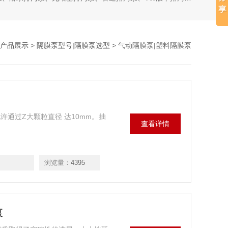
产品展示
>
隔膜泵型号|隔膜泵选型
> 气动隔膜泵|塑料隔膜泵
许通过Z大颗粒直径 达10mm。抽
查看详情
浏览量：
4395
泵