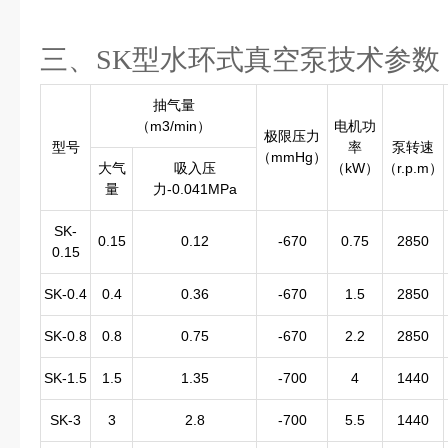
三、SK型水环式真空泵技术参数
抽气量
（m3/min）
电机功
极限压力
型号
率
泵转速
（mmHg）
大气
吸入压
（kW）
（r.p.m）
量
力-0.041MPa
SK-
0.15
0.12
-670
0.75
2850
0.15
SK-0.4
0.4
0.36
-670
1.5
2850
SK-0.8
0.8
0.75
-670
2.2
2850
SK-1.5
1.5
1.35
-700
4
1440
SK-3
3
2.8
-700
5.5
1440