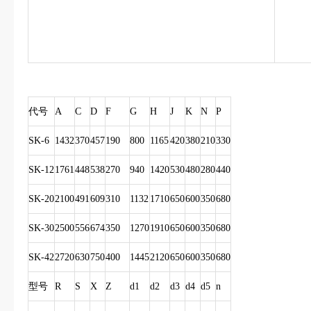
代号
A
C
D
F
G
H
J
K
N
P
SK-6
1432
370
457
190
800
1165
420
380
210
330
SK-12
1761
448
538
270
940
1420
530
480
280
440
SK-20
2100
491
609
310
1132
1710
650
600
350
680
SK-30
2500
556
674
350
1270
1910
650
600
350
680
SK-42
2720
630
750
400
1445
2120
650
600
350
680
型号
R
S
X
Z
d1
d2
d3
d4
d5
n