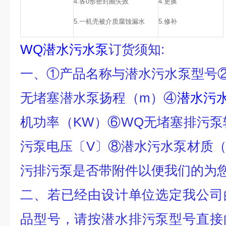
4.各0形密封圈失效
4.更换
5.一机壳被介质腐蚀漏水
5.修补
WQ潜水污水泵
订货须知:
一、①产品名称与
潜水污水泵
型号
无堵塞
潜水泵
扬程（m）④
潜水污
机功率（KW）⑥WQ无堵塞排污
泵
污泵
电压〔V〕⑧
潜水污水泵
材质
污排污泵
是否带附件以便我们的为
二、若已经由设计单位选定我公司
品型号，请按
潜水排污泵
型号直接