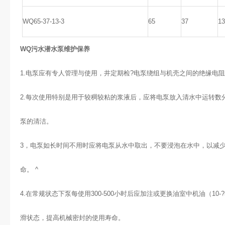
WQ65-37-13-3
65
37
13
WQ污水潜水泵维护保养
1.电泵应有专人管理与使用，井定期检?电泵绕组与机壳之间的绝缘电
2.每次使用特别是用于较稠较粘的浆液后，应将电泵放入清水中运转数
泵的清洁。
3，电
泵
如长时间不用时应将电泵从水中取出，不要浸泡在水中，以减
命。 ^
4.在常规状态下泵每使用300-500小时后应加注或更换油室中机油（10
滑状态，提高机械密封的使用寿命。