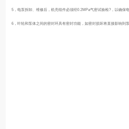
5，电
泵
拆卸、维修后，机壳组件必须经0.2MPa气密试验检?，以确保
6，叶轮和泵体之间的密封环具有密封功能，如密封损坏将直接影响到