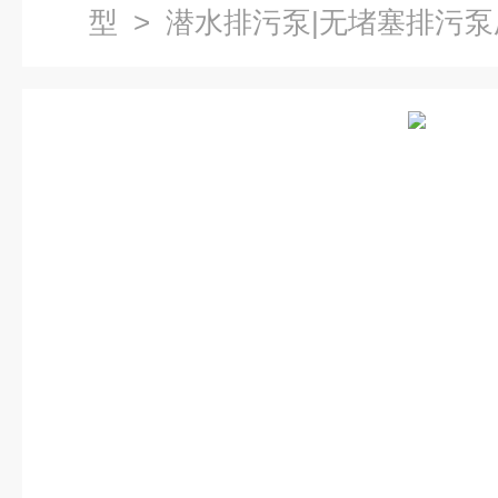
型
>
潜水排污泵|无堵塞排污泵
无堵塞潜水泵|WQ50-18-30-3