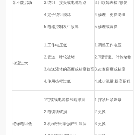
泵不能启动
3.绕组、接头或电缆断路
3.用欧姆表检?修复
4.定子绕组烧坏
4.修理、更换绕组
5.电器控制发生故障
5.修理或调换
1.工作电压低
1.调整工作电压
2.管道、叶轮被堵
2.?理管道、叶轮堵物
电流过大
3.抽送液体的高度或粘度较高
3.改变密度或粘度
4.使用扬程过低
4.减少流量.提高扬程
1屯缆线电源接线端渗漏
1.拧紧压紧嫘母
2.电缆线破损
2.更换
绝缘电组低
3.机械密封磨损产生泄漏
3.更换