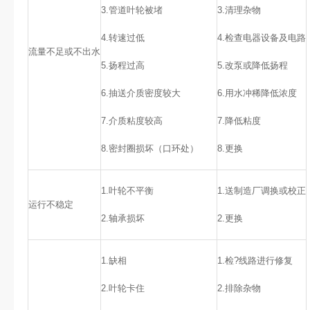
3.管道叶轮被堵
3.清理杂物
4.转速过低
4.检查电器设备及电路
流量不足或不出水
5.扬程过高
5.改泵或降低扬程
6.抽送介质密度较大
6.用水冲稀降低浓度
7.介质粘度较高
7.降低粘度
8.密封圈损坏（口环处）
8.更换
1.叶轮不平衡
1.送制造厂调换或校正
运行不稳定
2.轴承损坏
2.更换
1.缺相
1.检?线路进行修复
2.叶轮卡住
2.排除杂物