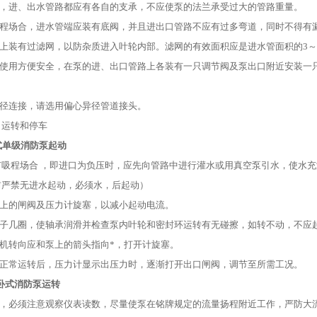
时，进、出水管路都应有各自的支承，不应使泵的法兰承受过大的管路重量。
有吸程场合，进水管端应装有底阀，并且进出口管路不应有过多弯道，同时不得有
路上装有过滤网，以防杂质进入叶轮内部。滤网的有效面积应是进水管面积的3
护和使用方便安全，在泵的进、出口管路上各装有一只调节阀及泵出口附近安装一
扩径连接，请选用偏心异径管道接头。
、运转和停车
式单级消防泵起动
 有吸程场合 ，即进口为负压时，应先向管路中进行灌水或用真空泵引水，使
前严禁无进水起动，必须水，后起动）
管上的闸阀及压力计旋塞，以减小起动电流。
动转子几圈，使轴承润滑并检查泵内叶轮和密封环运转有无碰擦，如转不动，不应
电机转向应和泵上的箭头指向*，打开计旋塞。
到正常运转后，压力计显示出压力时，逐渐打开出口闸阀，调节至所需工况。
W卧式消防泵运转
时，必须注意观察仪表读数，尽量使泵在铭牌规定的流量扬程附近工作，严防大