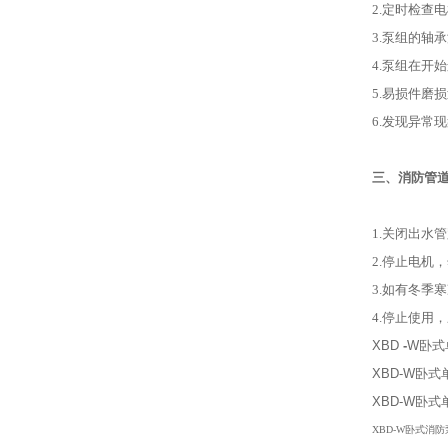
2.定时检查
3.泵组的轴
4.泵组在开
5.易损件磨
6.发现异常
三、消防管
1.关闭出水
2.停止电机
3.如有冬季
4.停止使用
XBD
-
W卧式
XBD-W卧
XBD-W卧
XBD-W卧式消防