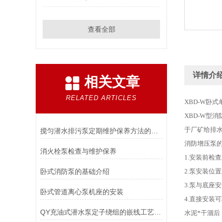
查看全部
详情介
相关文章
RELATED ARTICLES
XBD-W卧
XBD-W
于厂矿给排水。
搅匀潜水排污泵定期维护保养方法的详细介绍
消防增压泵
消火栓泵检查与维护保养
1.安装前检
卧式消防泵的基础介绍
2.泵安装位
3.泵与底座
卧式管道离心泵机座的安装
4.直接安装
QY充油式潜水泵定子绕组的嵌线工艺与要求
水泥*干涸后