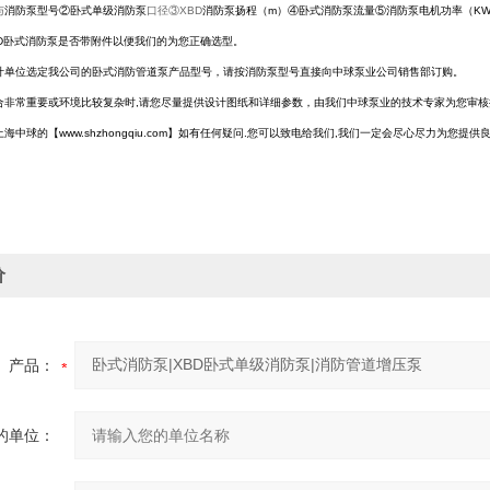
与
消防泵
型号②卧式单级
消防泵
口径③XBD
消防泵
扬程（m）④卧式
消防泵
流量⑤
消防泵
电机功率（K
D卧式
消防泵
是否带附件以便我们的为您正确选型。
计单位选定我公司的卧式
消防管道泵
产品型号，请按
消防泵
型号直接向中球泵业公司销售部订购。
合非常重要或环境比较复杂时,请您尽量提供设计图纸和详细参数，由我们中球泵业的技术专家为您审核
上海中球
的【www.shzhongqiu.com
】
如有任何
疑问
.
您可以致电给我们
,
我们一定会尽心尽力为您提供良
价
产品：
的单位：