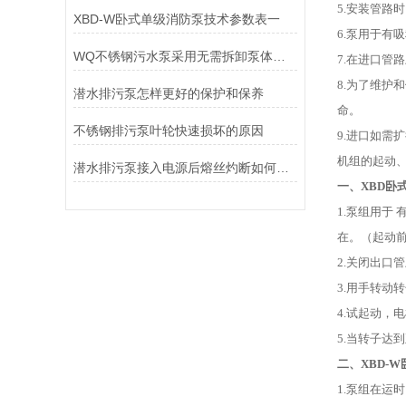
5.安装管路
XBD-W卧式单级消防泵技术参数表一
6.泵用于
WQ不锈钢污水泵采用无需拆卸泵体即可更换机封的独特设计
7.在进口管
8.为了维
潜水排污泵怎样更好的保护和保养
命。
不锈钢排污泵叶轮快速损坏的原因
9.进口如需
机组的起动
潜水排污泵接入电源后熔丝灼断如何处理
一、XBD卧
1.泵组用于
在。（起动
2.关闭出口
3.用手转
4.试起动，
5.当转子达
二、XBD-
1.泵组在运