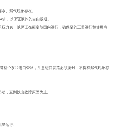
漏水、漏气现象存在。
～4倍，以保证液体的自由畅通。
只压力表，以保证在额定范围内运行，确保泵的正常运行和使用寿
水充满整个泵和进口管路，注意进口管路必须密封，不得有漏气现象存
起动，直到找出故障原因为止。
流量运行。