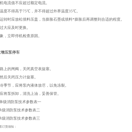
电机电流值不应超过额定电流。
承温度不得高于75℃，并不得超过外界温度35℃。
始运转时应放松填料压盖，当膨胀石墨或填料*膨胀后再调整到合适的程度。
损过大应及时更换。
现象，立即停机检查原因。
道增压泵停车
管路上的闸阀，关闭真空表旋塞。
，然后关闭压力计旋塞。
寒冷季节，应将泵内液体放尽，以免冻裂。
，应将泵拆卸，清洗上油，妥善保管。
单级消防泵技术参数表一
式单级消防泵技术参数表二
式单级消防泵技术参数表三
泵
订货须知：