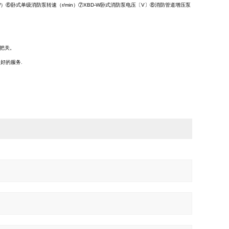
W）⑥卧式单级
消防泵
转速（r/min）⑦XBD-W卧式
消防泵
电压〔V〕⑧
消防管道增压泵
把关。
好的服务.