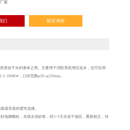
厂家
我们
留言询价
性质类似于水的液体之用。主要用于消防系统增压送水，也可应用
~200KW，口径范围φ50~φ250mm。
减振器安装的柔性连接。
穿好地脚螺栓，充填水泥砂浆，经3~5天水泥干涸后，重新校正，待