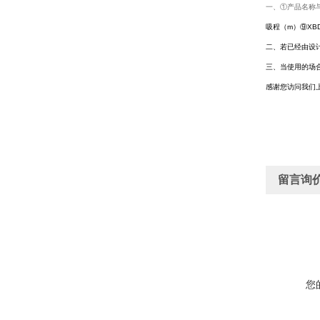
一、①产品名称
吸程（m）⑨XB
二、若已经由设
三、当使用的场
感谢您访问我们
留言询
您