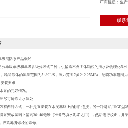
厂商性质：生产
联系
绍
式单级消防泵产品概述
型消防分单吸单级和单吸多级分段式二种，供输送不含固体颗粒的清水及物理化学
输送液体的流量范围为5~80L/S，压力范围为0.2~2.25MPa，配套功率范围为1.5
的安装要求
查水泵的完好情况。
置应尽可能靠近水源处。
安装有两种方式，一种是直接装在水泥基础上的刚性连接，另一种是采用JGD型
可将泵安放基础上垫高30~40毫米（准备充填水泥浆之用），然后进行校正，并
，拧紧地脚螺栓的螺母。