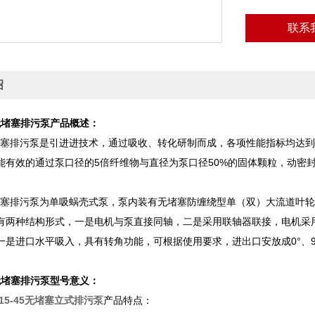
联系
绍
无堵塞排污泵产品概述：
阻塞排污泵是引进进技术，通过吸收、转化研制而成，各项性能指标均达到
能有效的通过泵口径的5倍纤维物与直径为泵口径50%的固体颗粒，动密
阻塞排污泵为单吸蜗壳式泵，泵内装有无堵塞防缠绕型单（双）大流道叶
有两种结构形式，一是电机与泵直接同轴，二是采用联轴器联接，电机采
一是进口水平吸入，具有转角功能，可根据使用要求，进出口安放成0°、90°
无堵塞排污泵型号意义：
0-15-45无堵塞立式排污泵
产品特点：