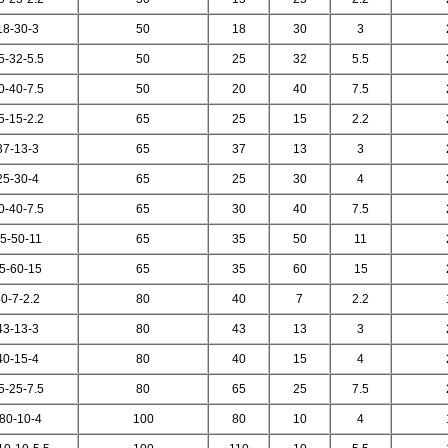
8-30-3
50
18
30
3
-32-5.5
50
25
32
5.5
-40-7.5
50
20
40
7.5
-15-2.2
65
25
15
2.2
7-13-3
65
37
13
3
5-30-4
65
25
30
4
-40-7.5
65
30
40
7.5
5-50-11
65
35
50
11
5-60-15
65
35
60
15
0-7-2
.2
80
40
7
2.2
3-13-3
80
43
13
3
0-15-4
80
40
15
4
-25-7.5
80
65
25
7.5
80-10-4
100
80
10
4