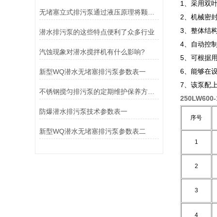
1、采用双
无堵塞立式排污泵通过液压原理将颗粒物料和纤维带到泵体外
2、机械密
3、整体结
潜水排污泵的这些特点便利了众多行业
4、自动控
汽蚀现象对潜水搅拌机有什么影响?
5、可根据
6、能够在
新型WQ潜水无堵塞排污泵参数表一
7、该泵配
不锈钢搅匀排污泵的定期维护保养方法分享
250LW60
防爆潜水排污泵技术参数表一
序号
新型WQ潜水无堵塞排污泵参数表二
1
2
3
4