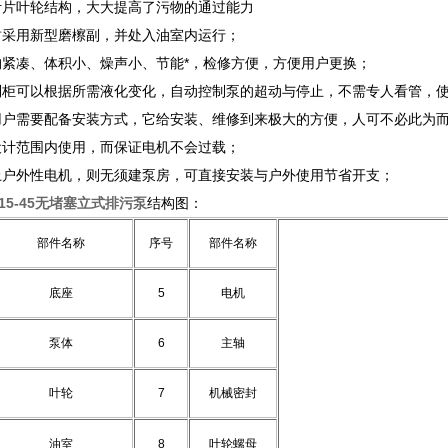
叶片叶轮结构，大大提高了污物的通过能力
封采用新型磨檫副，并处入油室内运行；
构紧凑、体积小、燥声小、节能*，检修方便，方便用户更换；
制柜可以根据所需液化变化，自动控制泵的超动与停止，不需专人看管，
用户需要配备安装方式，它给安装、维修到来极大的方便，人可不必此为
设计范围内使用，而保证电机不会过载；
上户外性电机，则无须建泵房，可直接安装与户外使用节省开支；
0-15-45无堵塞立式排污泵
结构图：
部件名称
序号
部件名称
底座
5
电机
泵体
6
主轴
叶轮
7
机械密封
油室
8
叶轮螺母