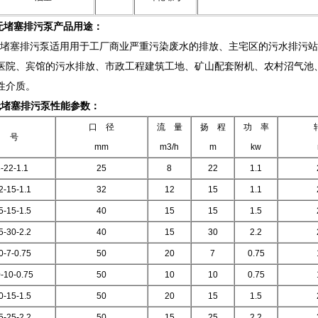
无堵塞排污泵产品用途：
无堵塞排污泵适用用于工厂商业严重污染废水的排放、主宅区的污水排污
医院、宾馆的污水排放、市政工程建筑工地、矿山配套附机、农村沼气池
性介质。
无堵塞排污泵性能参数：
口 径
流 量
扬 程
功 率
 号
mm
m3/h
m
kw
-22-1
.1
25
8
22
1.1
2-15-1
.1
32
12
15
1.1
-15-1.5
40
15
15
1.5
-30-2.2
40
15
30
2.2
0-7-0
.75
50
20
7
0.75
-10-0
.75
50
10
10
0.75
-15-1.5
50
20
15
1.5
-25-2.2
50
15
25
2.2