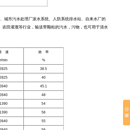
站、城市污水处理厂派水系统、人防系统排水站、自来水厂的
、农田灌溉等行业，输送带颗粒的污水，污物，也可用于清水
转 速
效 率
r/min
%
2825
38.5
2825
40
2840
45.1
2840
48
1390
54
1390
56
2840
55
2840
56