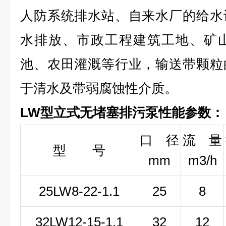
人防系统排水站、自来水厂的给水
水排放、市政工程建筑工地、矿
池、农田灌溉等行业，输送带颗粒
于清水及带弱腐蚀性介质。
LW型立式无堵塞排污泵性能参数：
口 径
流 量
型 号
mm
m3/h
25LW
8-22-1
.1
25
8
32LW
12-15-1
.1
32
12