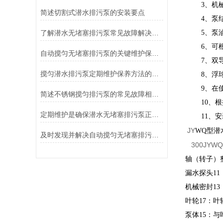
3
、
机
简述切割式潜水排污泵的安装要点
4
、
泵
了解潜水无堵塞排污泵常见故障解决方法可以帮助用户恢复正常运作
5
、
泵
6
、
可
自动搅匀无堵塞排污泵的关键维护保养步骤分享
7
、
双
搅匀潜水排污泵定期维护保养方法的详细介绍
8
、
浮
9
、
在
简述不锈钢搅匀排污泵的常见故障相应解决方法
10
、
根
定期维护是确保潜水无堵塞排污泵正常运行的关键方法
11
、
安
JY
WQ型潜
及时发现并解决自动搅匀无堵塞排污泵故障是延长其使用寿命的关键
300JYWQ
轴（转子）
漏水探头1
机械密封1
叶轮17：
泵体15：