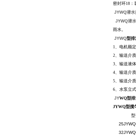
密封环18
JYWQ潜
JYWQ潜
雨水。
JYWQ
型
排
1、电机额定
2、输送介质
3、输送液
4、输送介
5、输送介质密
6、水泵立
JY
WQ型排
JYWQ型搅
型
25JYWQ5
32JYWQ6