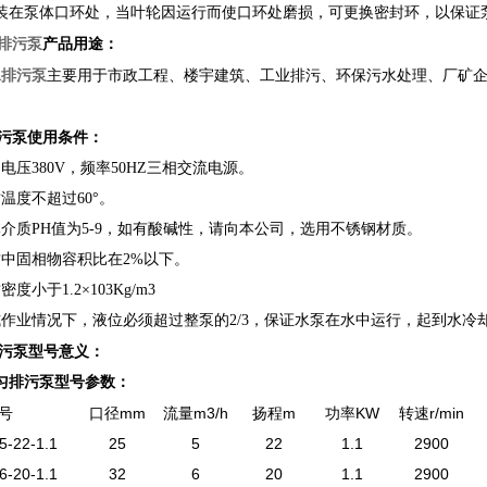
：装在泵体口环处，当叶轮因运行而使口环处磨损，可更换密封环，以保证
水排污泵
产品
用途：
水排污泵
主要用于市政工程、楼宇建筑、工业排污、环保污水处理、厂矿
污泵
使用条件
：
电压380V，频率50HZ三相交流电源。
温度不超过60°。
体介质PH值为5-9，如有酸碱性，请向本公司，选用不锈钢材质。
质中固相物容积比在2%以下。
度小于1.2×103Kg/m3
式作业情况下，液位必须超过整泵的2/3，保证水泵在水中运行，起到水冷
污
泵
型号意义
：
匀排污
泵
型号参数：
号
口径mm
流量m3/h
扬程m
功率KW
转速r/min
-22-1.1
25
5
22
1.1
2900
-20-1.1
32
6
20
1.1
2900