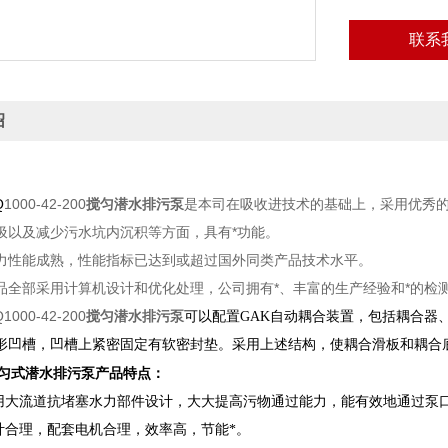
联系
绍
：
Q
1000-42-200
搅匀潜水排污泵
是本司在吸收进技术的基础上，采用优秀
圾以及减少污水坑内沉积等方面，具有*功能。
能成熟，性能指标已达到或超过国外同类产品技术水平。
部采用计算机设计和优化处理，公司拥有*、丰富的生产经验和*的检
1000-42-200
搅匀潜水排污泵
可以配置
GAK自动耦合装置
，
包括耦合器
形凹槽，凹槽上紧密固定有软密封垫。采用上述结构，使耦合滑板和耦合
匀式
潜水排污泵
产品特点：
用大流道抗堵塞水力部件设计，大大提高污物通过能力，能有效地通过泵
计合理，配套电机合理，效率高，节能*。