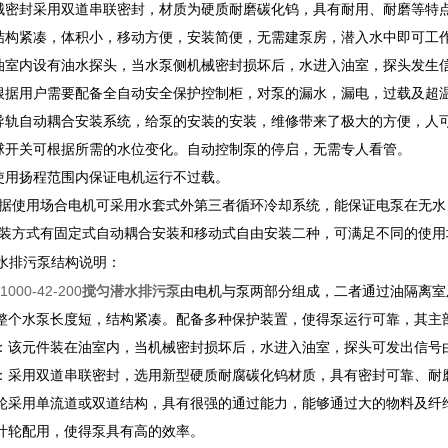
械密封采用双道串联密封，材质为硬质耐磨碳化钨，具有耐用、耐磨等特点
结构紧凑，体积小，移动方便，安装简便，无需建泵房，潜入水中即可工
油室内设有油水探头，当水泵侧机械密封损坏后，水进入油室，探头发生
根据用户需要配备全自动安全保护控制柜，对泵的漏水，漏电，过载及超
导轨自动耦合安装系统，给泵的安装的安装，维修带来了极大的方便，人
球开关可根据所需的水位变化。自动控制泵的停启，无需专人看管。
使用扬程范围内保证电机运行不过载。
据使用场合电机可采用水套式外第三者循环冷却系统，能保证电泵在无水
装方式有固定式自动耦合安装和移动式自由安装二种，可满足不同的使用
水排污
泵
结构说明
：
1000-42-200
搅匀潜水排污泵
由电机与泵两部分组成，二者通过油隔离室
整个水泵长度短，结构紧凑。配备多种保护装置，使得泵运行可靠，其主
1：该元件装在油室内，当机械密封损坏后，水进入油室，探头可发出信号
3：采用双道串联密封，选用新型硬质耐腐碳化钨材质，具有密封可靠、耐
叶轮采用单流道或双道结构，具有很强的通过能力，能够通过大的物料及纤
与叶轮配用，使得泵具有高的效率。