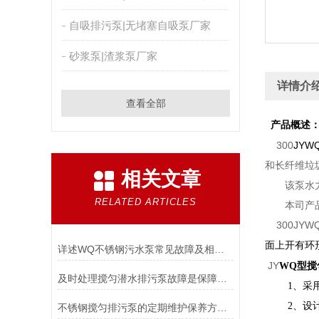
自吸排污泵|无堵塞自吸泵厂家
砂浆泵|渣浆泵厂家
详情介
查看全部
产品概述
300
JYW
和长纤维垃
相关文章
该泵水力性
RELATED ARTICLES
本司产品全
300JYWQ
面上开有环
详述WQ不锈钢污水泵常见故障及相应解决措施
JY
WQ型搅
及时处理搅匀潜水排污泵故障是保障连续排污的关键
1
、
采
2
、
设
不锈钢搅匀排污泵的定期维护保养方法分享